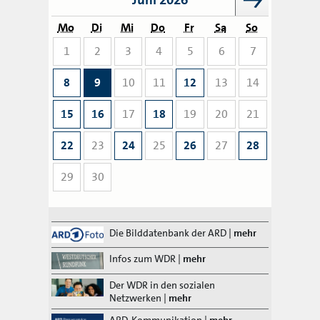
Mo
Di
Mi
Do
Fr
Sa
So
1
2
3
4
5
6
7
8
9
10
11
12
13
14
15
16
17
18
19
20
21
22
23
24
25
26
27
28
29
30
Die Bilddatenbank der ARD
|
mehr
Infos zum WDR
|
mehr
Der WDR in den sozialen
Netzwerken
|
mehr
ARD-Kommunikation
|
mehr