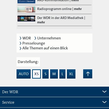
Radioprogramm online
|
mehr
Der WDR in der ARD Mediathek
|
mehr
WDR
Unternehmen
Presselounge
Alle Themen auf einen Blick
Darstellung:
AUTO
XS
S
M
L
XL
Zum
Seitenanfang
Der WDR
Service