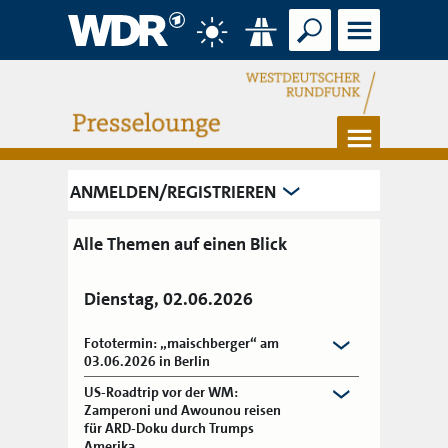
Suche
Menü
Wetter
Verkehr
Menü
ANMELDEN/REGISTRIEREN
Alle Themen auf einen Blick
Dienstag, 02.06.2026
Fototermin: „maischberger“ am
03.06.2026 in Berlin
US-Roadtrip vor der WM:
Zamperoni und Awounou reisen
für ARD-Doku durch Trumps
Amerika