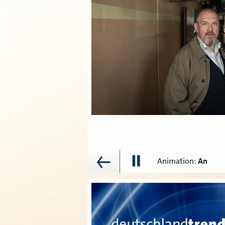
bot zur 3. Liga im
n 2026/27 überträgt er
- oder Video-Stream –
startet am Freitag, 7.
sligisten SV Waldhof
 – live zu hören im
pp. Am Samstag, 8.
isburg – SV Meppen
r.de und in der WDR-
Animation:
An
ANIMATION
AN/AUS