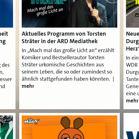
eit
Aktuelles Programm von Torsten
Neue
ng
Sträter in der ARD Mediathek
Durg
Herz
In „Mach mal das große Licht an“ erzählt
Komiker und Bestsellerautor Torsten
In ei
Sträter urkomische Geschichten aus
g des
WDR f
seinem Leben, die so oder zumindest so
n,
Durgu
ähnlich stattgefunden haben könnten. |
esser
Tante,
mehr
ind
Gener
eine 
mehr