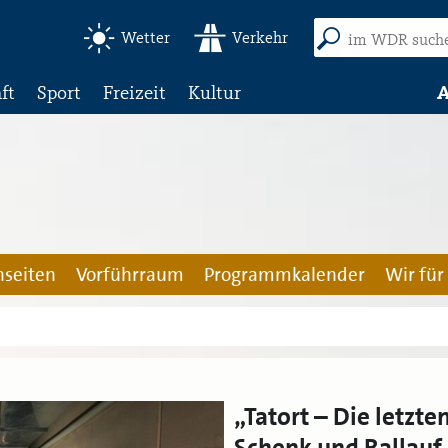
Wetter
Verkehr
ft
Sport
Freizeit
Kultur
A
seiten
Vorführraum
Programmkalender
Wir für
„Tatort – Die letzt
Schenk und Ballauf 