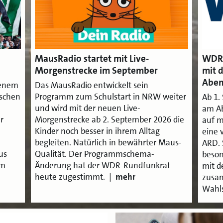
MausRadio startet mit Live-
WDR 
Morgenstrecke im September
mit 
Abe
genem
Das MausRadio entwickelt sein
nschen
Programm zum Schulstart in NRW weiter
Ab 1.
und wird mit der neuen Live-
am Ab
r
Morgenstrecke ab 2. September 2026 die
auf m
Kinder noch besser in ihrem Alltag
eine 
begleiten. Natürlich in bewährter Maus-
ARD. 
us
Qualität. Der Programmschema-
beson
im
Änderung hat der WDR-Rundfunkrat
mit d
heute zugestimmt. |
mehr
zusa
Wahls