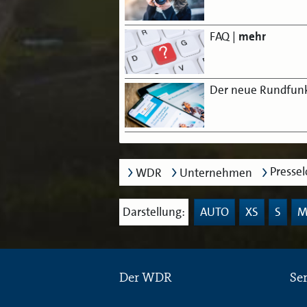
FAQ
|
mehr
Der neue Rundfunk
Presse
WDR
Unternehmen
Darstellung:
AUTO
XS
S
Der WDR
Se