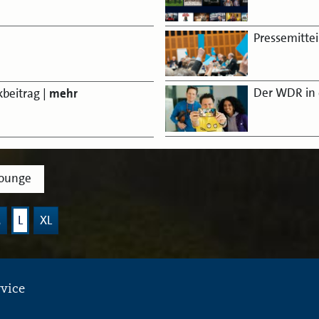
Pressemitte
Der WDR in 
beitrag
|
mehr
lounge
M
L
XL
rvice