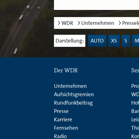
WDR
Unternehmen
Presse
Darstellung:
AUTO
XS
S
Der WDR
Se
Unternehmen
Pr
Aufsichtsgremien
WD
Rundfunkbeitrag
Hot
Presse
Bar
Karriere
Lei
Fernsehen
Th
Radio
Kor