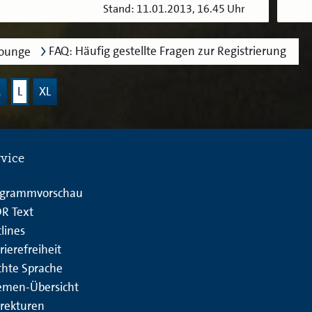
Stand: 11.01.2013, 16.45 Uhr
FAQ: Häufig gestellte Fragen zur Registrierung
lounge
M
L
XL
rvice
ogrammvorschau
R Text
lines
rierefreiheit
chte Sprache
emen-Übersicht
rekturen