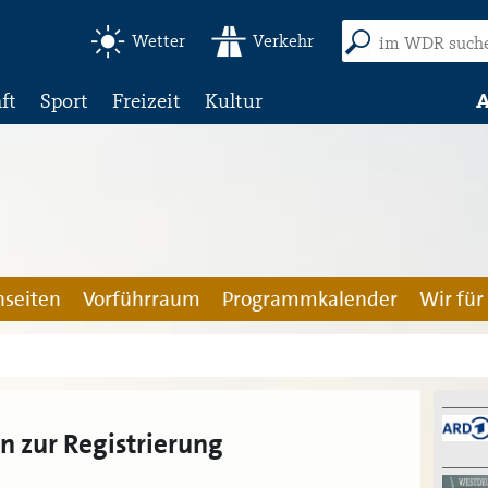
Wetter
Verkehr
ft
Sport
Freizeit
Kultur
A
seiten
Vorführraum
Programmkalender
Wir für
n zur Registrierung