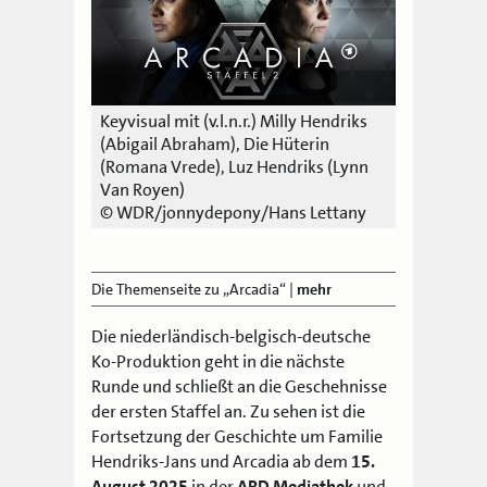
Keyvisual mit (v.l.n.r.) Milly Hendriks
(Abigail Abraham), Die Hüterin
(Romana Vrede), Luz Hendriks (Lynn
Van Royen)
© WDR/jonnydepony/Hans Lettany
Die Themenseite zu „Arcadia“
|
mehr
Die niederländisch-belgisch-deutsche
Ko-Produktion geht in die nächste
Runde und schließt an die Geschehnisse
der ersten Staffel an. Zu sehen ist die
Fortsetzung der Geschichte um Familie
Hendriks-Jans und Arcadia ab dem
15.
August 2025
in der
ARD Mediathek
und