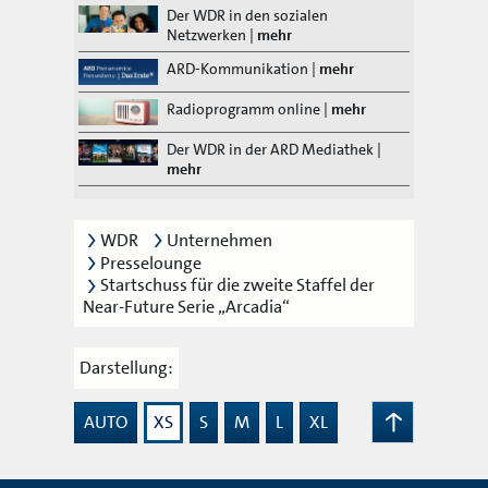
Der WDR in den sozialen
Netzwerken
|
mehr
ARD-Kommunikation
|
mehr
Radioprogramm online
|
mehr
Der WDR in der ARD Mediathek
|
mehr
WDR
Unternehmen
Presselounge
Startschuss für die zweite Staffel der
Near-Future Serie „Arcadia“
Darstellung:
AUTO
XS
S
M
L
XL
Zum
Seitenanfang