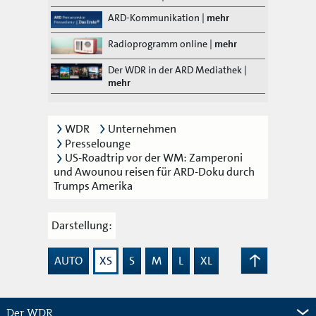
ARD-Kommunikation
|
mehr
Radioprogramm online
|
mehr
Der WDR in der ARD Mediathek
|
mehr
WDR
Unternehmen
Presselounge
US-Roadtrip vor der WM: Zamperoni
und Awounou reisen für ARD-Doku durch
Trumps Amerika
Darstellung:
AUTO
XS
S
M
L
XL
Zum
Seitenanfang
Der WDR