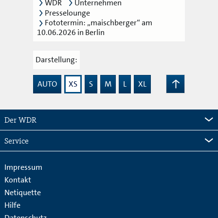
WDR
Unternehmen
Presselounge
Fototermin: „maischberger“ am
10.06.2026 in Berlin
Darstellung:
AUTO
XS
S
M
L
XL
Zum
Seitenanfang
Der WDR
Service
Impressum
Kontakt
Netiquette
Hilfe
Datenschutz