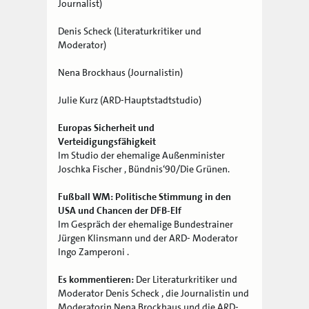
Journalist)
Denis Scheck (Literaturkritiker und
Moderator)
Nena Brockhaus (Journalistin)
Julie Kurz (ARD-Hauptstadtstudio)
Europas Sicherheit und
Verteidigungsfähigkeit
Im Studio der ehemalige Außenminister
Joschka Fischer , Bündnis‘90/Die Grünen.
Fußball WM: Politische Stimmung in den
USA und Chancen der DFB-Elf
Im Gespräch der ehemalige Bundestrainer
Jürgen Klinsmann und der ARD- Moderator
Ingo Zamperoni .
Es kommentieren:
Der Literaturkritiker und
Moderator Denis Scheck , die Journalistin und
Moderatorin Nena Brockhaus und die ARD-