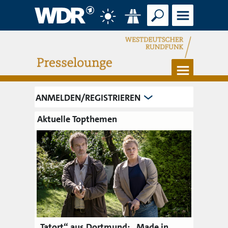
Suche
Menü
Wetter
Verkehr
Menü
ANMELDEN/REGISTRIEREN
Aktuelle Topthemen
„Tatort“ aus Dortmund: „Made in