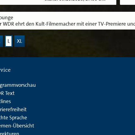
lounge
r WDR ehrt den Kult-Filmemacher mit einer TV-Premiere und
M
L
XL
rvice
ogrammvorschau
R Text
lines
rierefreiheit
chte Sprache
emen-Übersicht
rekturen