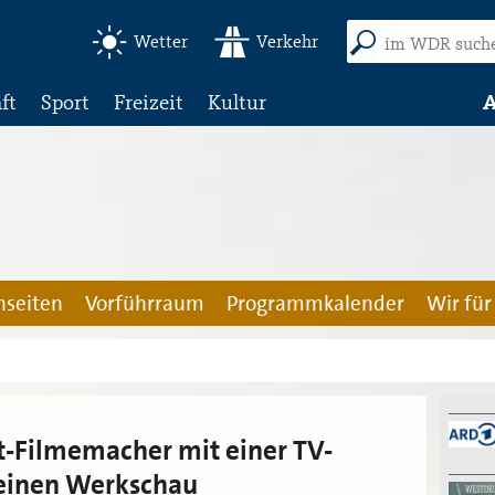
Wetter
Verkehr
ft
Sport
Freizeit
Kultur
A
seiten
Vorführraum
Programmkalender
Wir für
t-Filmemacher mit einer TV-
leinen Werkschau