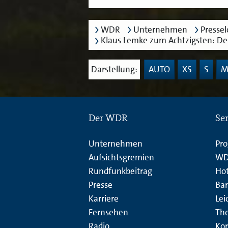
WDR
Unternehmen
Presse
Klaus Lemke zum Achtzigsten: De
Darstellung:
AUTO
XS
S
Der WDR
Se
Unternehmen
Pr
Aufsichtsgremien
WD
Rundfunkbeitrag
Hot
Presse
Bar
Karriere
Lei
Fernsehen
Th
Radio
Kor