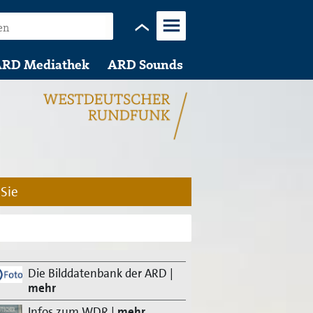
Menü
RD Mediathek
ARD Sounds
 Sie
Die Bilddatenbank der ARD
|
mehr
Infos zum WDR
|
mehr