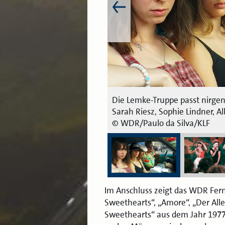
Die Lemke-Truppe passt nirgend
Sarah Riesz, Sophie Lindner, Alb
© WDR/Paulo da Silva/KLF
Im Anschluss zeigt das WDR Fern
Sweethearts“, „Amore“, „Der Aller
Sweethearts“ aus dem Jahr 1977 