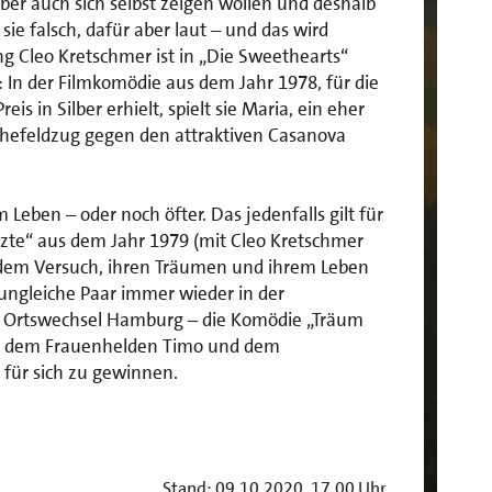
er auch sich selbst zeigen wollen und deshalb
ie falsch, dafür aber laut – und das wird
 Cleo Kretschmer ist in „Die Sweethearts“
 In der Filmkomödie aus dem Jahr 1978, für die
 in Silber erhielt, spielt sie Maria, ein eher
hefeldzug gegen den attraktiven Casanova
Leben – oder noch öfter. Das jedenfalls gilt für
tzte“ aus dem Jahr 1979 (mit Cleo Kretschmer
ei dem Versuch, ihren Träumen und ihrem Leben
 ungleiche Paar immer wieder in der
. Ortswechsel Hamburg – die Komödie „Träum
von dem Frauenhelden Timo und dem
 für sich zu gewinnen.
Stand: 09.10.2020, 17.00 Uhr