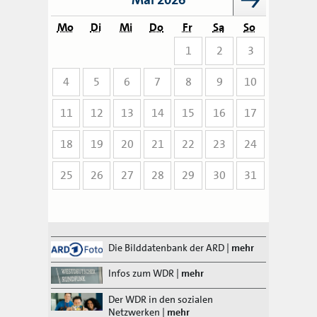
Mo
Di
Mi
Do
Fr
Sa
So
1
2
3
4
5
6
7
8
9
10
11
12
13
14
15
16
17
18
19
20
21
22
23
24
25
26
27
28
29
30
31
Die Bilddatenbank der ARD
|
mehr
Infos zum WDR
|
mehr
Der WDR in den sozialen
Netzwerken
|
mehr