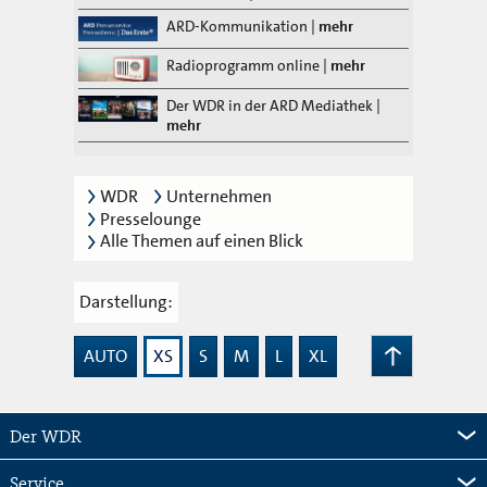
ARD-Kommunikation
|
mehr
Radioprogramm online
|
mehr
Der WDR in der ARD Mediathek
|
mehr
WDR
Unternehmen
Presselounge
Alle Themen auf einen Blick
Darstellung:
AUTO
XS
S
M
L
XL
Zum
Seitenanfang
Der WDR
Service