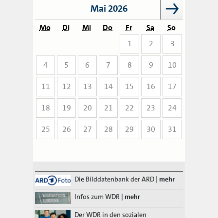
Mai 2026
Mo
Di
Mi
Do
Fr
Sa
So
1
2
3
4
5
6
7
8
9
10
11
12
13
14
15
16
17
18
19
20
21
22
23
24
25
26
27
28
29
30
31
Die Bilddatenbank der ARD
|
mehr
Infos zum WDR
|
mehr
Der WDR in den sozialen