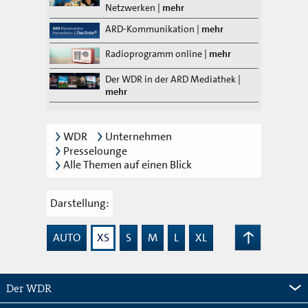
Netzwerken
|
mehr
ARD-Kommunikation
|
mehr
Radioprogramm online
|
mehr
Der WDR in der ARD Mediathek
|
mehr
WDR
Unternehmen
Presselounge
Alle Themen auf einen Blick
Darstellung:
AUTO
XS
S
M
L
XL
Zum
Seitenanfang
Der WDR