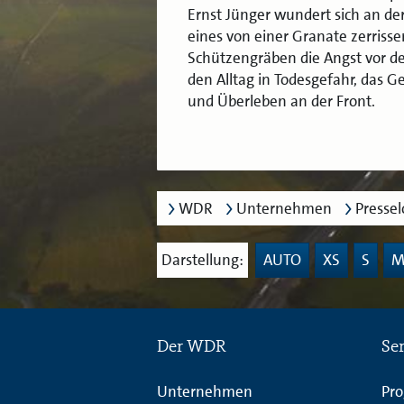
Ernst Jünger wundert sich an der
eines von einer Granate zerriss
Schützengräben die Angst vor d
den Alltag in Todesgefahr, das 
und Überleben an der Front.
WDR
Unternehmen
Presse
Darstellung:
AUTO
XS
S
Der WDR
Se
Unternehmen
Pr