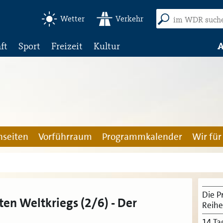
Wetter
Verkehr
ft
Sport
Freizeit
Kultur
A
seiten
Vorführraum
Programmkalender
Wir für
Die P
ten Weltkriegs (2/6) - Der
Reihe
14 Ta