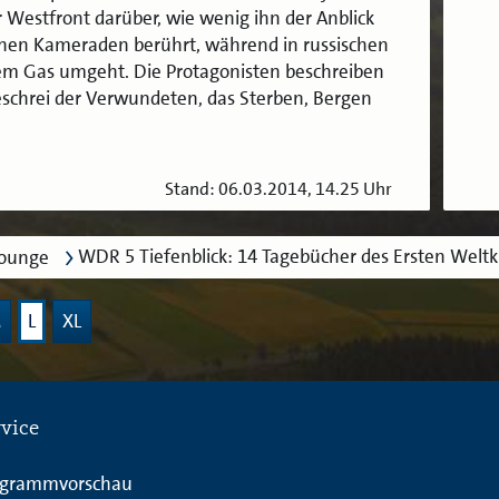
 Westfront darüber, wie wenig ihn der Anblick
enen Kameraden berührt, während in russischen
em Gas umgeht. Die Protagonisten beschreiben
Geschrei der Verwundeten, das Sterben, Bergen
Stand: 06.03.2014, 14.25 Uhr
WDR 5 Tiefenblick: 14 Tagebücher des Ersten Weltkri
lounge
M
L
XL
rvice
ogrammvorschau