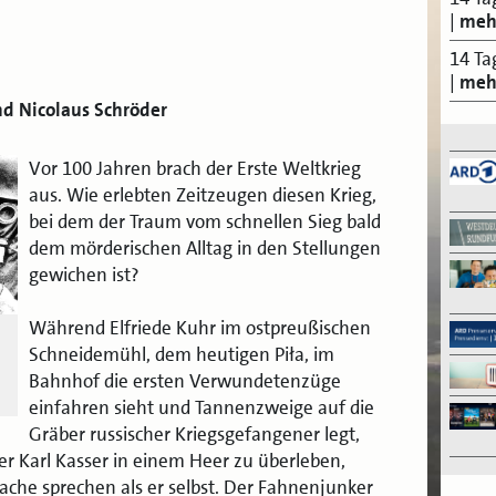
|
meh
14 Ta
|
meh
nd Nicolaus Schröder
Vor 100 Jahren brach der Erste Weltkrieg
aus. Wie erlebten Zeitzeugen diesen Krieg,
bei dem der Traum vom schnellen Sieg bald
dem mörderischen Alltag in den Stellungen
gewichen ist?
Während Elfriede Kuhr im ostpreußischen
Schneidemühl, dem heutigen Piła, im
Bahnhof die ersten Verwundetenzüge
einfahren sieht und Tannenzweige auf die
Gräber russischer Kriegsgefangener legt,
er Karl Kasser in einem Heer zu überleben,
ache sprechen als er selbst. Der Fahnenjunker