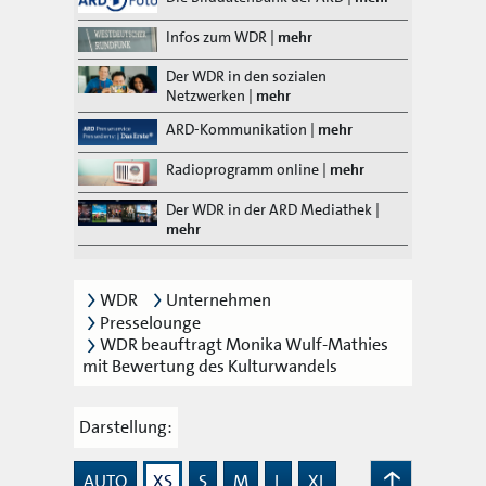
Infos zum WDR
|
mehr
Der WDR in den sozialen
Netzwerken
|
mehr
ARD-Kommunikation
|
mehr
Radioprogramm online
|
mehr
Der WDR in der ARD Mediathek
|
mehr
WDR
Unternehmen
Presselounge
WDR beauftragt Monika Wulf-Mathies
mit Bewertung des Kulturwandels
Darstellung:
AUTO
XS
S
M
L
XL