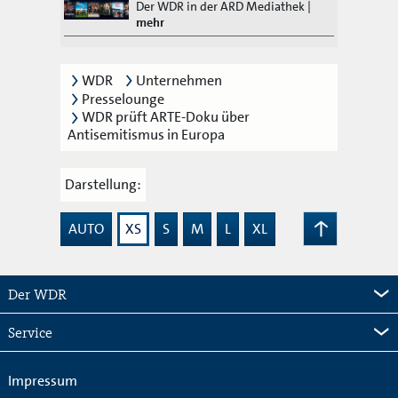
Der WDR in der ARD Mediathek
|
mehr
WDR
Unternehmen
Presselounge
WDR prüft ARTE-Doku über
Antisemitismus in Europa
Darstellung:
AUTO
XS
S
M
L
XL
Zum
Seitenanfang
Der WDR
Service
Impressum