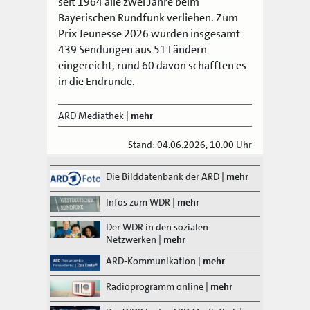
seit 1964 alle zwei Jahre beim
Bayerischen Rundfunk verliehen. Zum
Prix Jeunesse 2026 wurden insgesamt
439 Sendungen aus 51 Ländern
eingereicht, rund 60 davon schafften es
in die Endrunde.
ARD Mediathek
|
mehr
Stand: 04.06.2026, 10.00 Uhr
Die Bilddatenbank der ARD
|
mehr
Infos zum WDR
|
mehr
Der WDR in den sozialen
Netzwerken
|
mehr
ARD-Kommunikation
|
mehr
Radioprogramm online
|
mehr