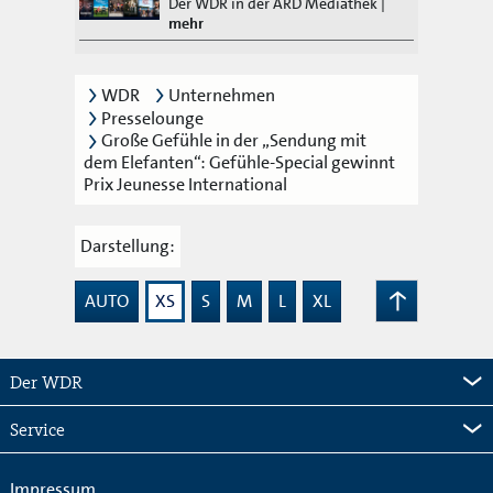
Der WDR in der ARD Mediathek
|
mehr
WDR
Unternehmen
Presselounge
Große Gefühle in der „Sendung mit
dem Elefanten“: Gefühle-Special gewinnt
Prix Jeunesse International
Darstellung:
AUTO
XS
S
M
L
XL
Zum
Seitenanfang
Der WDR
Service
Impressum