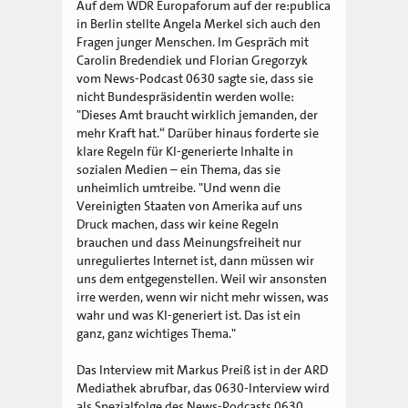
Auf dem WDR Europaforum auf der re:publica
in Berlin stellte Angela Merkel sich auch den
Fragen junger Menschen. Im Gespräch mit
Carolin Bredendiek und Florian Gregorzyk
vom News-Podcast 0630 sagte sie, dass sie
nicht Bundespräsidentin werden wolle:
"Dieses Amt braucht wirklich jemanden, der
mehr Kraft hat.“ Darüber hinaus forderte sie
klare Regeln für KI-generierte Inhalte in
sozialen Medien – ein Thema, das sie
unheimlich umtreibe. "Und wenn die
Vereinigten Staaten von Amerika auf uns
Druck machen, dass wir keine Regeln
brauchen und dass Meinungsfreiheit nur
unreguliertes Internet ist, dann müssen wir
uns dem entgegenstellen. Weil wir ansonsten
irre werden, wenn wir nicht mehr wissen, was
wahr und was KI-generiert ist. Das ist ein
ganz, ganz wichtiges Thema."
Das Interview mit Markus Preiß ist in der ARD
Mediathek abrufbar, das 0630-Interview wird
als Spezialfolge des News-Podcasts 0630