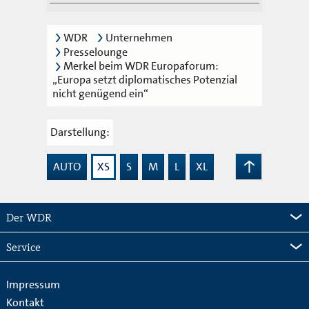
WDR
Unternehmen
Presselounge
Merkel beim WDR Europaforum:
„Europa setzt diplomatisches Potenzial
nicht genügend ein“
Darstellung:
AUTO
XS
S
M
L
XL
Zum
Seitenanfang
Der WDR
Service
Impressum
Kontakt