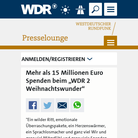
Suche
Menü
Wetter
Verkehr
Menü
ANMELDEN/REGISTRIEREN
Mehr als 15 Millionen Euro
Spenden beim „WDR 2
Weihnachtswunder“
"Ein wilder Ritt, emotionale
Überraschungspakete, ein Herzenswärmer,
ein Sprachlosmacher und ganz viel Wir und
ganz viel Mitgefühl und ganz viele Spenden.