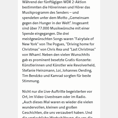
Während der fünftägigen WDR 2-Aktion
bestimmten die Hörerinnen und Hörer das
Musikprogramm des Senders – und
spendeten unter dem Motto „Gemeinsam
gegen den Hunger in der Welt“. Insgesamt
sind über 77.000 Musikwünsche mit einer
Spende eingegangen. Die drei
meistgewünschten Songs waren "Fairytale of
New York" von The Pogues, "Driving home for
Christmas" von Chris Rea und "Last Christmas"
von Wham!. Neben den vielen Wunschhits
gab es prominent besetzte Gratis-Konzerte:
Künstlerinnen und Künstler wie Revolverheld,
Stefanie Heinzmann, Loi, Johannes Oerding,
Tim Bendzko und Kamrad sorgten für beste
Stimmung.
Nicht nur die Live-Auftritte begeisterten vor
Ort, im Video-Livestream oder im Radio.
„Auch dieses Mal waren es wieder die vielen
wundervollen, kleinen und großen
Geschichten, die uns verzaubert haben. Und
die unglaubliche Wertschätzung, die uns die