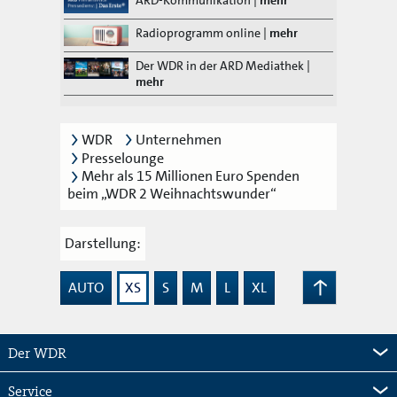
ARD-Kommunikation
|
mehr
Radioprogramm online
|
mehr
Der WDR in der ARD Mediathek
|
mehr
WDR
Unternehmen
Presselounge
Mehr als 15 Millionen Euro Spenden
beim „WDR 2 Weihnachtswunder“
Darstellung:
AUTO
XS
S
M
L
XL
Zum
Seitenanfang
Der WDR
Service