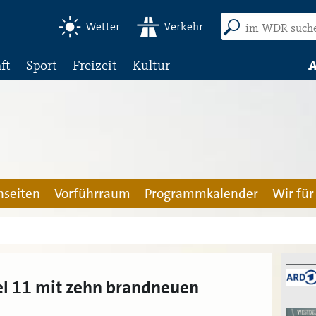
Wetter
Verkehr
ft
Sport
Freizeit
Kultur
A
seiten
Vorführraum
Programmkalender
Wir für
l 11 mit zehn brandneuen