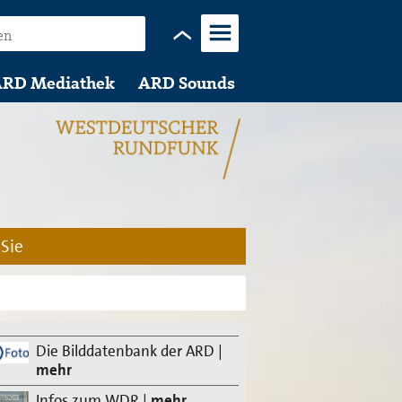
Menü
RD Mediathek
ARD Sounds
 Sie
Die Bilddatenbank der ARD
|
mehr
Infos zum WDR
|
mehr