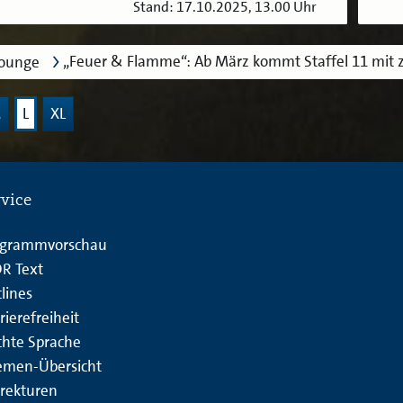
Stand: 17.10.2025, 13.00 Uhr
„Feuer & Flamme“: Ab März kommt Staffel 11 mit
lounge
M
L
XL
rvice
ogrammvorschau
R Text
lines
rierefreiheit
chte Sprache
emen-Übersicht
rekturen