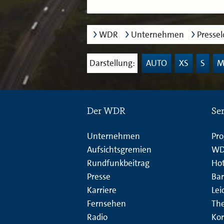
WDR
Unternehmen
Presse
Darstellung:
AUTO
XS
S
Der WDR
Se
Unternehmen
Pr
Aufsichtsgremien
WD
Rundfunkbeitrag
Hot
Presse
Bar
Karriere
Lei
Fernsehen
Th
Radio
Kor