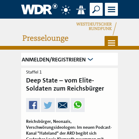
Suche
Menü
Wetter
Verkehr
Menü
ANMELDEN/REGISTRIEREN
Staffel 1
Deep State – vom Elite-
Soldaten zum Reichsbürger
Reichsbürger, Neonazis,
Verschwörungsideologen: Im neuen Podcast-
Kanal "Hateland" der ARD begibt sich
Gastgeber Louis Klamroth zusammen mit