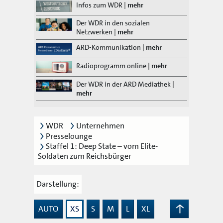
Infos zum WDR
|
mehr
Der WDR in den sozialen
Netzwerken
|
mehr
ARD-Kommunikation
|
mehr
Radioprogramm online
|
mehr
Der WDR in der ARD Mediathek
|
mehr
WDR
Unternehmen
Presselounge
Staffel 1: Deep State – vom Elite-
Soldaten zum Reichsbürger
Darstellung:
AUTO
XS
S
M
L
XL
Zum