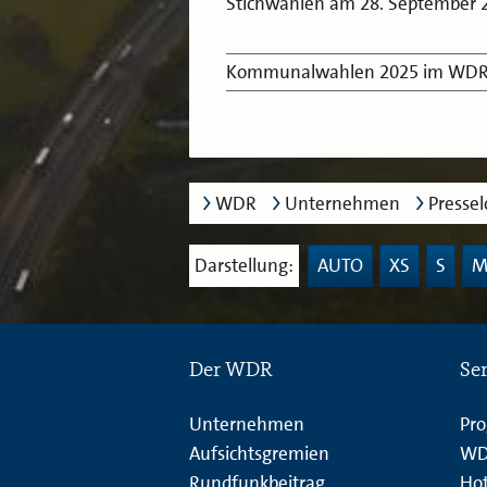
Stichwahlen am 28. September 20
Kommunalwahlen 2025 im WD
WDR
Unternehmen
Presse
Darstellung:
AUTO
XS
S
Der WDR
Se
Unternehmen
Pr
Aufsichtsgremien
WD
Rundfunkbeitrag
Hot