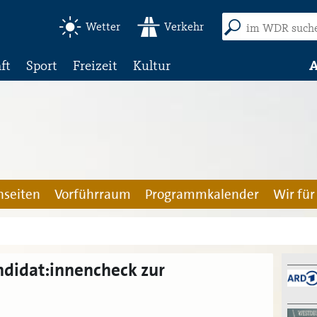
Wetter
Verkehr
ft
Sport
Freizeit
Kultur
A
seiten
Vorführraum
Programmkalender
Wir für
ndidat:innencheck zur