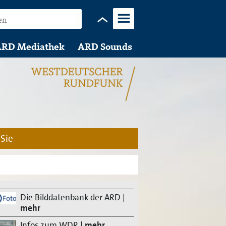
Menü
RD Mediathek
ARD Sounds
 Sie
Die Bilddatenbank der ARD
|
mehr
Infos zum WDR
|
mehr