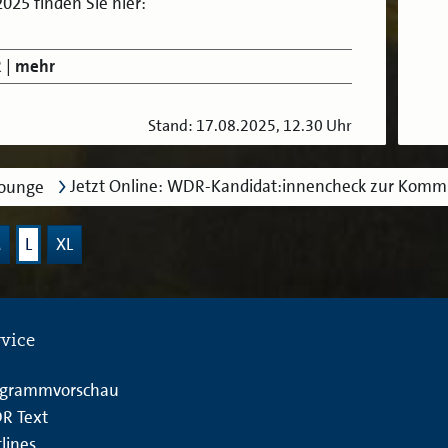
25 finden Sie hier:
R
|
mehr
Stand: 17.08.2025, 12.30 Uhr
Jetzt Online: WDR-Kandidat:innencheck zur Kom
lounge
M
L
XL
rvice
ogrammvorschau
R Text
lines