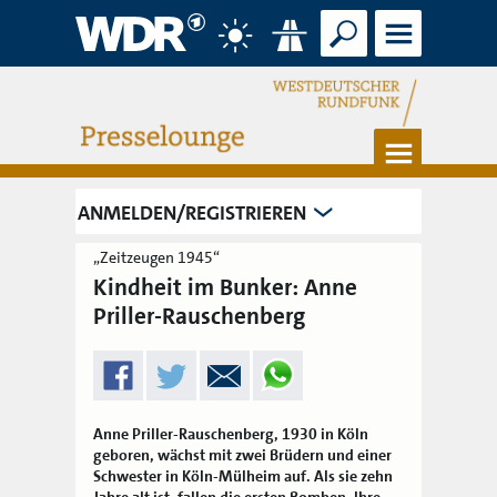
Suche
Menü
Wetter
Verkehr
Menü
ANMELDEN/REGISTRIEREN
„Zeitzeugen 1945“
Kindheit im Bunker: Anne
Priller-Rauschenberg
Anne Priller-Rauschenberg, 1930 in Köln
geboren, wächst mit zwei Brüdern und einer
Schwester in Köln-Mülheim auf. Als sie zehn
Jahre alt ist, fallen die ersten Bomben. Ihre