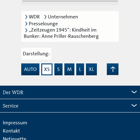
WDR
Unternehmen
Presselounge
„Zeitzeugen 1945“: Kindheit im
Bunker: Anne Priller-Rauschenberg
Darstellung:
AUTO
XS
S
M
L
XL
Zum
Seitenanfang
Der WDR
Service
Impressum
Kontakt
Netiquette