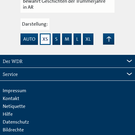
bewahrt Geschichten der Trümmerjahre
in AR
Darstellung:
AUTO
XS
S
M
L
XL
Zum
Seitenanfang
Der WDR
Service
Impressum
Kontakt
Netiquette
Hilfe
Datenschutz
Bildrechte