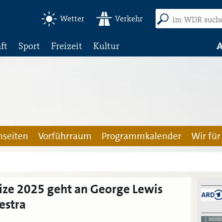
Wetter
Verkehr
ft
Sport
Freizeit
Kultur
A
seiten
Vorführraum
Programmkalender
Wir für
ize 2025 geht an George Lewis
estra