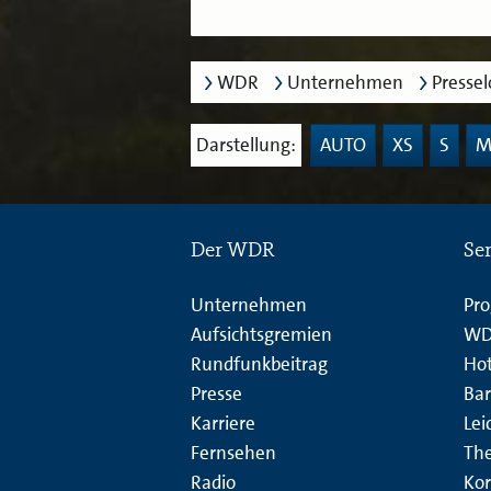
WDR
Unternehmen
Presse
Darstellung:
AUTO
XS
S
Der WDR
Se
Unternehmen
Pr
Aufsichtsgremien
WD
Rundfunkbeitrag
Hot
Presse
Bar
Karriere
Lei
Fernsehen
Th
Radio
Kor