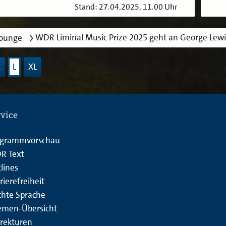
Stand: 27.04.2025, 11.00 Uhr
WDR Liminal Music Prize 2025 geht an George Lewis
lounge
M
L
XL
rvice
ogrammvorschau
R Text
lines
rierefreiheit
chte Sprache
emen-Übersicht
rekturen