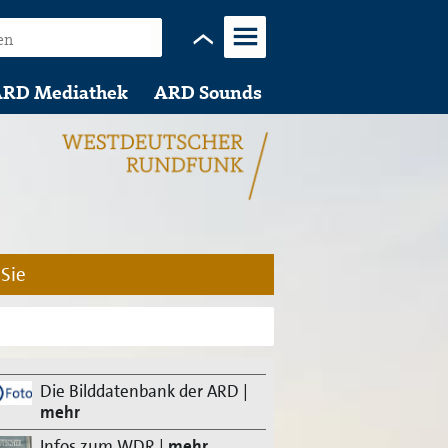
Menü
RD Mediathek
ARD Sounds
 Sie
Die Bilddatenbank der ARD
|
mehr
Infos zum WDR
|
mehr