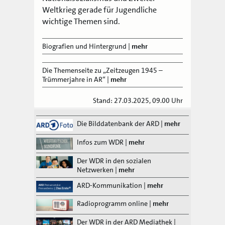
Weltkrieg gerade für Jugendliche
wichtige Themen sind.
Biografien und Hintergrund
|
mehr
Die Themenseite zu „Zeitzeugen 1945 –
Trümmerjahre in AR“
|
mehr
Stand: 27.03.2025, 09.00 Uhr
Die Bilddatenbank der ARD
|
mehr
Infos zum WDR
|
mehr
Der WDR in den sozialen
Netzwerken
|
mehr
ARD-Kommunikation
|
mehr
Radioprogramm online
|
mehr
Der WDR in der ARD Mediathek
|