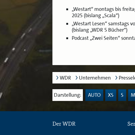
„Westart“ montags bis freita
2025 (bislang „Scala“)
„Westart Lesen“ samstags vo
(bislang „WDR 5 Bücher“)
Podcast „Zwei Seiten“ sonnt
WDR
Unternehmen
Presse
Darstellung:
AUTO
XS
S
Der WDR
Se