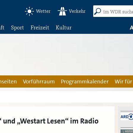
Wetter
Verkehr
ft
Sport
Freizeit
Kultur
A
seiten
Vorführraum
Programmkalender
Wir für
 und „Westart Lesen“ im Radio