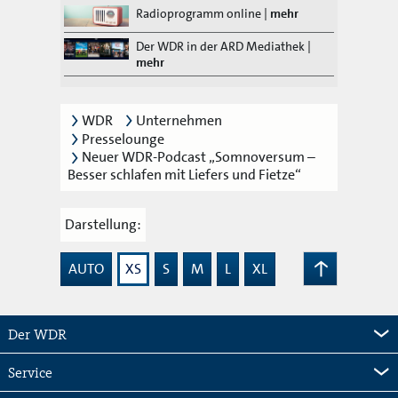
Radioprogramm online
|
mehr
Der WDR in der ARD Mediathek
|
mehr
WDR
Unternehmen
Presselounge
Neuer WDR-Podcast „Somnoversum –
Besser schlafen mit Liefers und Fietze“
Darstellung:
AUTO
XS
S
M
L
XL
Zum
Seitenanfang
Der WDR
Service