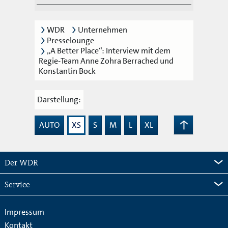
WDR
Unternehmen
Presselounge
„A Better Place“: Interview mit dem
Regie-Team Anne Zohra Berrached und
Konstantin Bock
Darstellung:
AUTO
XS
S
M
L
XL
Zum
Seitenanfang
Der WDR
Service
Impressum
Kontakt