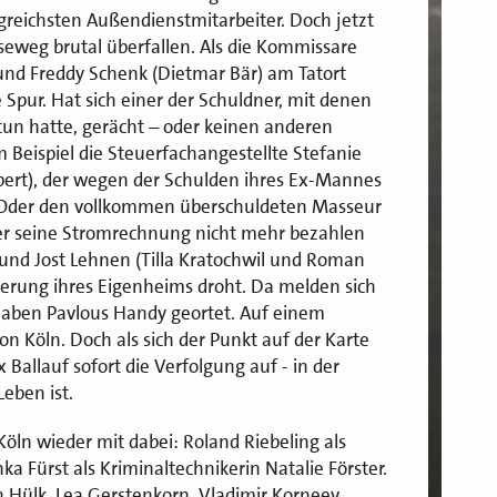
olgreichsten Außendienstmitarbeiter. Doch jetzt
weg brutal überfallen. Als die Kommissare
 und Freddy Schenk (Dietmar Bär) am Tatort
 Spur. Hat sich einer der Schuldner, mit denen
tun hatte, gerächt – oder keinen anderen
Beispiel die Steuerfachangestellte Stefanie
bert), der wegen der Schulden ihres Ex-Mannes
 Oder den vollkommen überschuldeten Masseur
er seine Stromrechnung nicht mehr bezahlen
und Jost Lehnen (Tilla Kratochwil und Roman
gerung ihres Eigenheims droht. Da melden sich
haben Pavlous Handy geortet. Auf einem
n Köln. Doch als sich der Punkt auf der Karte
allauf sofort die Verfolgung auf - in der
eben ist.
Köln wieder mit dabei: Roland Riebeling als
a Fürst als Kriminaltechnikerin Natalie Förster.
n Hülk, Lea Gerstenkorn, Vladimir Korneev,