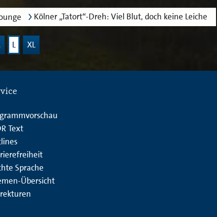
Kölner „Tatort“-Dreh: Viel Blut, doch keine Leiche
lounge
M
L
XL
rvice
ogrammvorschau
R Text
lines
rierefreiheit
chte Sprache
emen-Übersicht
rekturen