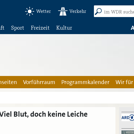
Wetter
Verkehr
ft
Sport
Freizeit
Kultur
A
seiten
Vorführraum
Programmkalender
Wir für
Viel Blut, doch keine Leiche