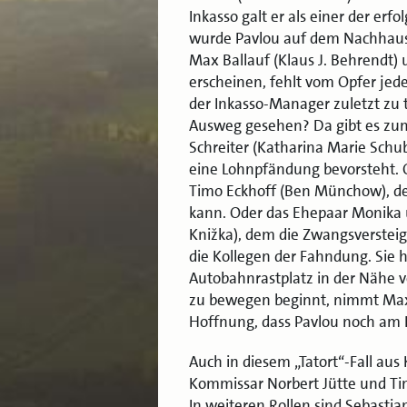
Inkasso galt er als einer der erf
wurde Pavlou auf dem Nachhause
Max Ballauf (Klaus J. Behrendt)
erscheinen, fehlt vom Opfer jede
der Inkasso-Manager zuletzt zu 
Ausweg gesehen? Da gibt es zum 
Schreiter (Katharina Marie Schu
eine Lohnpfändung bevorsteht.
Timo Eckhoff (Ben Münchow), d
kann. Oder das Ehepaar Monika 
Knižka
), dem die Zwangsverstei
die Kollegen der Fahndung. Sie 
Autobahnrastplatz in der Nähe vo
zu bewegen beginnt, nimmt Max B
Hoffnung, dass Pavlou noch am L
Auch in diesem „Tatort“-Fall aus 
Kommissar Norbert Jütte und Tink
In weiteren Rollen sind Sebastia