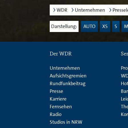
WDR
Unternehmen
Presse
Darstellung:
AUTO
XS
S
Der WDR
Se
Unternehmen
Pr
Aufsichtsgremien
WD
Rundfunkbeitrag
Hot
Presse
Bar
Karriere
Lei
Fernsehen
Th
Radio
Kor
Studios in NRW