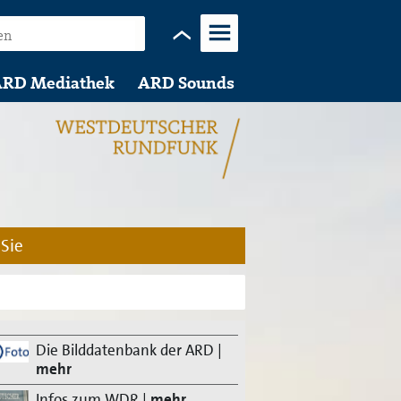
Menü
RD Mediathek
ARD Sounds
 Sie
Die Bilddatenbank der ARD
|
mehr
Infos zum WDR
|
mehr