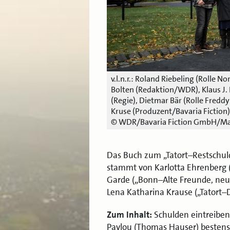
v.l.n.r.: Roland Riebeling (Rolle N
Bolten (Redaktion/WDR), Klaus J. 
(Regie), Dietmar Bär (Rolle Fredd
Kruse (Produzent/Bavaria Fiction)
© WDR/Bavaria Fiction GmbH/Mar
Das Buch zum „Tatort–Restschul
stammt von Karlotta Ehrenberg („
Garde („Bonn–Alte Freunde, neue 
Lena Katharina Krause („Tatort–D
Zum Inhalt:
Schulden eintreiben
Pavlou (Thomas Hauser) bestens. 