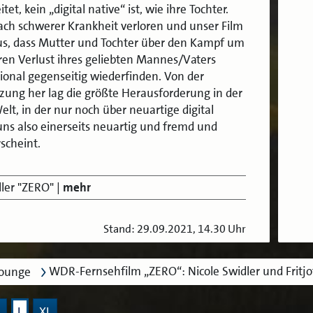
et, kein „digital native“ ist, wie ihre Tochter.
ch schwerer Krankheit verloren und unser Film
aus, dass Mutter und Tochter über den Kampf um
ren Verlust ihres geliebten Mannes/Vaters
ional gegenseitig wiederfinden. Von der
ung her lag die größte Herausforderung in der
lt, in der nur noch über neuartige digital
uns also einerseits neuartig und fremd und
rscheint.
ler "ZERO"
|
mehr
Stand: 29.09.2021, 14.30 Uhr
WDR-Fernsehfilm „ZERO“: Nicole Swidler und Fritj
lounge
M
L
XL