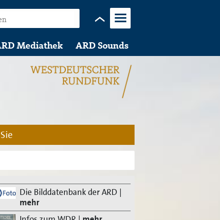
Menü
RD Mediathek
ARD Sounds
 Sie
Die Bilddatenbank der ARD
|
mehr
Infos zum WDR
|
mehr