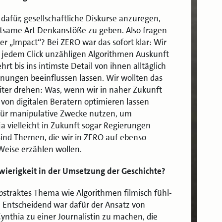
dafür, gesellschaftliche Diskurse anzuregen,
ltsame Art Denkanstöße zu geben. Also fragen
der „Impact“? Bei ZERO war das sofort klar: Wir
mit jedem Click unzähligen Algorithmen Auskunft
 bis ins intimste Detail von ihnen alltäglich
ungen beeinflussen lassen. Wir wollten das
ter drehen: Was, wenn wir in naher Zukunft
t von digitalen Beratern optimieren lassen
 für manipulative Zwecke nutzen, um
ja vielleicht in Zukunft sogar Regierungen
 sind Themen, die wir in ZERO auf ebenso
eise erzählen wollen.
hwierigkeit in der Umsetzung der Geschichte?
abstraktes Thema wie Algorithmen filmisch fühl-
 Entscheidend war dafür der Ansatz von
nthia zu einer Journalistin zu machen, die