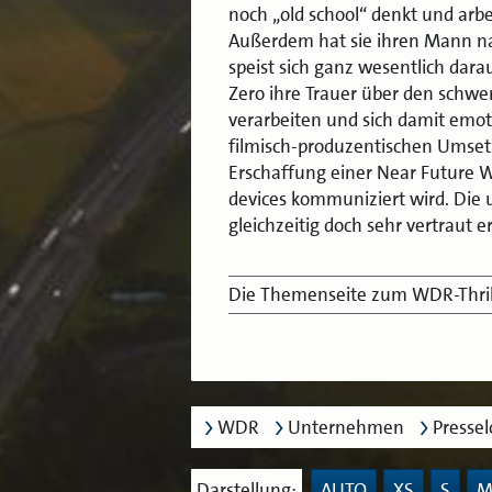
noch „old school“ denkt und arbeit
Außerdem hat sie ihren Mann na
speist sich ganz wesentlich dar
Zero ihre Trauer über den schwe
verarbeiten und sich damit emot
filmisch-produzentischen Umsetz
Erschaffung einer Near Future We
devices kommuniziert wird. Die 
gleichzeitig doch sehr vertraut e
Die Themenseite zum WDR-Thril
WDR
Unternehmen
Presse
Darstellung:
AUTO
XS
S