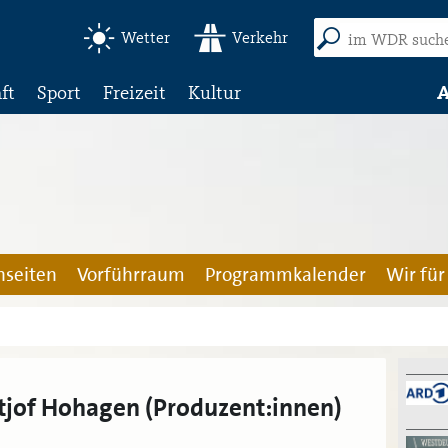
Wetter
Verkehr
ft
Sport
Freizeit
Kultur
A
seiten
Vorführraum
Programmkalender
Wir für
itjof Hohagen (Produzent:innen)