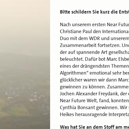
Bitte schildern Sie kurz die En
Nach unserem ersten Near Futur
Christiane Paul den Internation
Duo mit dem WDR und unserem 
Zusammenarbeit fortsetzen. Und 
der auf spannende Art gesellscha
beleuchtet. Dafür bot Marc Elsbe
eines der drängendsten Themen d
Algorithmen“ emotional sehr be
glücklicher waren wir dann Marc
gewinnen zu können. Zusammen 
Jochen Alexander Freydank, der e
Near Future Welt, fand, konnten
Cynthia Bonsant gewinnen. Wir s
Heikes herausragende Interpretat
Was hat Sie an dem Stoff am me