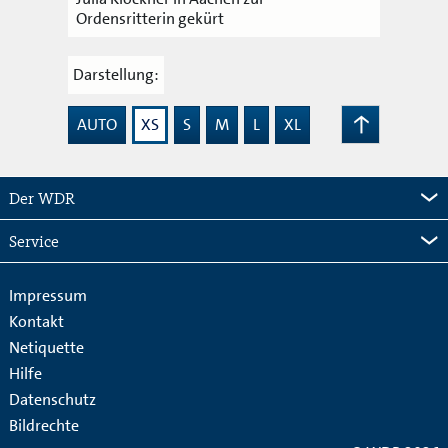
Ordensritterin gekürt
Darstellung:
AUTO
XS
S
M
L
XL
Zum
Seitenanfang
Der WDR
Service
Impressum
Kontakt
Netiquette
Hilfe
Datenschutz
Bildrechte