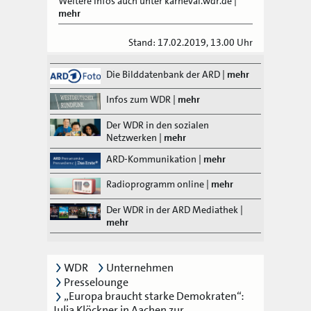
Weitere Infos auch unter karneval.wdr.de
|
mehr
Stand: 17.02.2019, 13.00 Uhr
Die Bilddatenbank der ARD
|
mehr
Infos zum WDR
|
mehr
Der WDR in den sozialen
Netzwerken
|
mehr
ARD-Kommunikation
|
mehr
Radioprogramm online
|
mehr
Der WDR in der ARD Mediathek
|
mehr
WDR
Unternehmen
Presselounge
„Europa braucht starke Demokraten“:
Julia Klöckner in Aachen zur