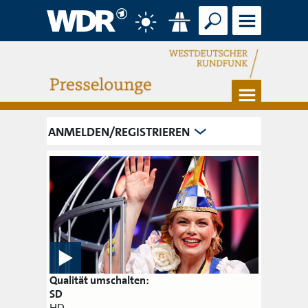
Suche
Menü
Wetter
Verkehr
Menü
ANMELDEN/REGISTRIEREN
Qualität umschalten:
SD
HD