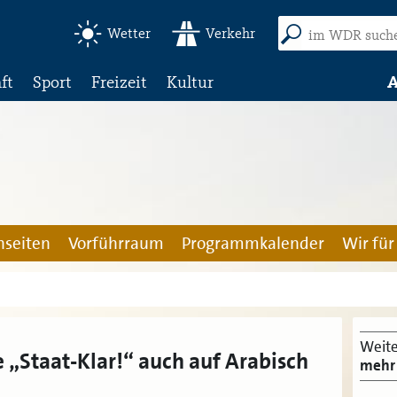
Wetter
Verkehr
ft
Sport
Freizeit
Kultur
A
seiten
Vorführraum
Programmkalender
Wir für
Weite
 „Staat-Klar!“ auch auf Arabisch
mehr