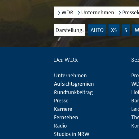
WDR
Unternehmen
Presse
Darstellung:
AUTO
XS
S
Der WDR
Se
Unternehmen
Pr
Aufsichtsgremien
WD
Rundfunkbeitrag
Hot
Presse
Bar
Karriere
Lei
Fernsehen
Th
Radio
Kor
Studios in NRW