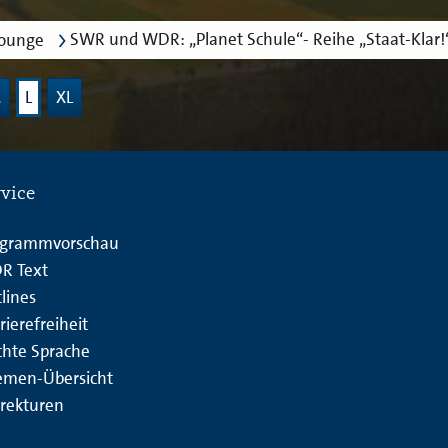
SWR und WDR: „Planet Schule“- Reihe „Staat-Klar!
lounge
M
L
XL
rvice
ogrammvorschau
R Text
lines
rierefreiheit
chte Sprache
emen-Übersicht
rekturen