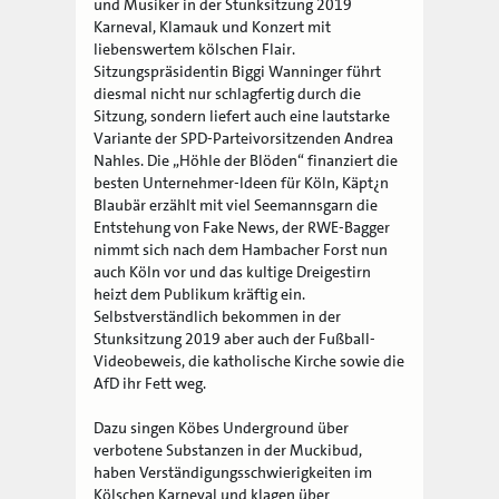
und Musiker in der Stunksitzung 2019
Karneval, Klamauk und Konzert mit
liebenswertem kölschen Flair.
Sitzungspräsidentin Biggi Wanninger führt
diesmal nicht nur schlagfertig durch die
Sitzung, sondern liefert auch eine lautstarke
Variante der SPD-Parteivorsitzenden Andrea
Nahles. Die „Höhle der Blöden“ finanziert die
besten Unternehmer-Ideen für Köln, Käpt¿n
Blaubär erzählt mit viel Seemannsgarn die
Entstehung von Fake News, der RWE-Bagger
nimmt sich nach dem Hambacher Forst nun
auch Köln vor und das kultige Dreigestirn
heizt dem Publikum kräftig ein.
Selbstverständlich bekommen in der
Stunksitzung 2019 aber auch der Fußball-
Videobeweis, die katholische Kirche sowie die
AfD ihr Fett weg.
Dazu singen Köbes Underground über
verbotene Substanzen in der Muckibud,
haben Verständigungsschwierigkeiten im
Kölschen Karneval und klagen über