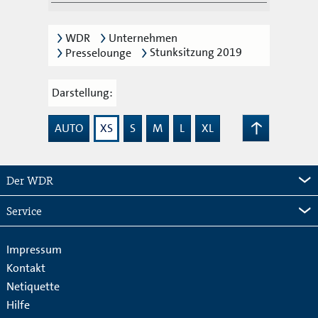
WDR
Unternehmen
Stunksitzung 2019
Presselounge
Darstellung:
AUTO
XS
S
M
L
XL
Zum
Seitenanfang
Der WDR
Service
Impressum
Kontakt
Netiquette
Hilfe