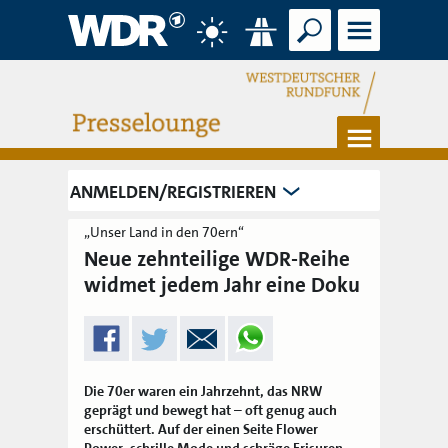
Suche
Menü
Wetter
Verkehr
Menü
ANMELDEN/REGISTRIEREN
„Unser Land in den 70ern“
Neue zehnteilige WDR-Reihe
widmet jedem Jahr eine Doku
Die 70er waren ein Jahrzehnt, das NRW
geprägt und bewegt hat – oft genug auch
erschüttert. Auf der einen Seite Flower
Power, schrille Mode und schräge Frisuren,