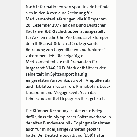
Nach Informationen von sport inside befindet
sich in den Akten eine Rechnung für
Medikamentenlieferungen, die Klümper am
28. Dezember 1977 an den Bund Deutscher
Radfahrer (BDR) schickte. Sie ist ausgestellt
für Arzneien, die Chef-Verbandsarzt Klümper
dem BDR ausdrücklich „für die gesamte
Betreuung von Jugendlichen und Junioren“
zukommen ließ. Die beigefügte
Medikamentenliste mit Präparaten für
insgesamt 3146,20 D-Mark enthält vier der
seinerzeit im Spitzensport häufig
eingesetzten Anabolika, sowohl Ampullen als
auch Tabletten: Testoviron, Primobolan, Deca-
Durabolin und Megagrisevit. Auch das
Leberschutzmittel Hepagrisevit ist gelistet.
Die Klümper-Rechnung ist der erste Beleg
dafür, dass ein olympischer Spitzenverband in
der alten Bundesrepublik Dopingmaßnahmen
auch für minderjährige Athleten geplant
hatte. Der Deutsche Sportbund (DSB) hatte