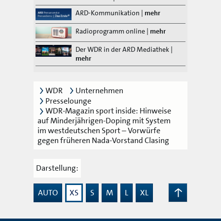
ARD-Kommunikation
|
mehr
Radioprogramm online
|
mehr
Der WDR in der ARD Mediathek
|
mehr
WDR
Unternehmen
Presselounge
WDR-Magazin sport inside: Hinweise
auf Minderjährigen-Doping mit System
im westdeutschen Sport – Vorwürfe
gegen früheren Nada-Vorstand Clasing
Darstellung:
AUTO
XS
S
M
L
XL
Zum
Seitenanfang