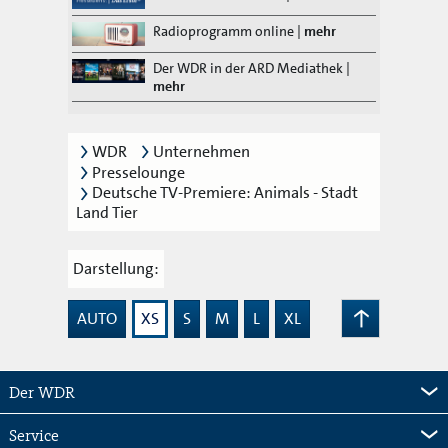
Radioprogramm online
|
mehr
Der WDR in der ARD Mediathek
|
mehr
WDR
Unternehmen
Presselounge
Deutsche TV-Premiere: Animals - Stadt
Land Tier
Darstellung:
AUTO
XS
S
M
L
XL
Zum
Seitenanfang
Der WDR
Service