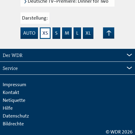
Deutsche TV–Premiere: Dinner for Two
Darstellung:
AUTO
XS
S
M
L
XL
Zum
Seitenanfang
Der WDR
Service
Impressum
Kontakt
Netiquette
Hilfe
Datenschutz
Bildrechte
© WDR 2026