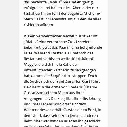
das bekannte „Malus“. Sie sind ehrgeizig,
erfolgreich und haben alles. Aber leider nur
fast alles: Ihnen fehlt der begehrte Michelin-
Stern. Es ist ihr Lebenstraum, für den sie alles
riskieren würden.
Als ein vermeintlicher Michelin-Kritiker im
„Malus“ eine verdorbene Zutat serviert
bekommt, gerät das Paar in eine tiefgreifende
Krise. Während Carsten als Chefkoch das
Restaurant verbissen weiterführt, kämpft
Maggie, die sich in die Rolle der
unterstützenden Partnerin zurückgezogen
hat, darum, die Bergfahrt zu stoppen. Doch
die Suche nach dem enttäuschten Gast führt
sie direkt in die Arme von Frederik (Charlie
Gustafsson), einem Mann aus ihrer
Vergangenheit. Die Fragilität ihrer Beziehung
und ihres Lebens wird offensichtlich…
Währenddessen erhält Carsten einen Brief, in
dem steht, dass seine Frau jemand anderen
liebt. Aber wer hat den Brief an ihn geschickt
und was verfolgt derjenige damit? In ihrem