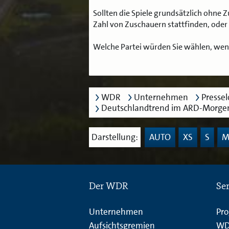
Sollten die Spiele grundsätzlich ohne 
Zahl von Zuschauern stattfinden, oder 
Welche Partei würden Sie wählen, w
WDR
Unternehmen
Presse
Deutschlandtrend im ARD-Morgen
Darstellung:
AUTO
XS
S
Der WDR
Se
Unternehmen
Pr
Aufsichtsgremien
WD