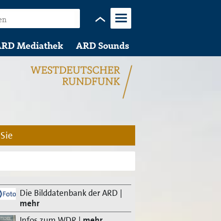
Menü
RD Mediathek
ARD Sounds
 Sie
Die Bilddatenbank der ARD
|
mehr
Infos zum WDR
|
mehr