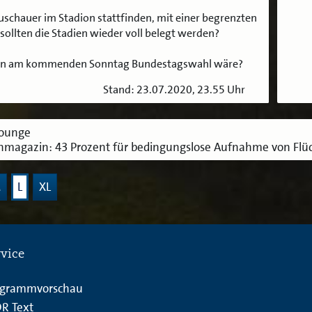
Zuschauer im Stadion stattfinden, mit einer begrenzten
sollten die Stadien wieder voll belegt werden?
enn am kommenden Sonntag Bundestagswahl wäre?
Stand: 23.07.2020, 23.55 Uhr
lounge
magazin: 43 Prozent für bedingungslose Aufnahme von Flüc
M
L
XL
rvice
ogrammvorschau
R Text