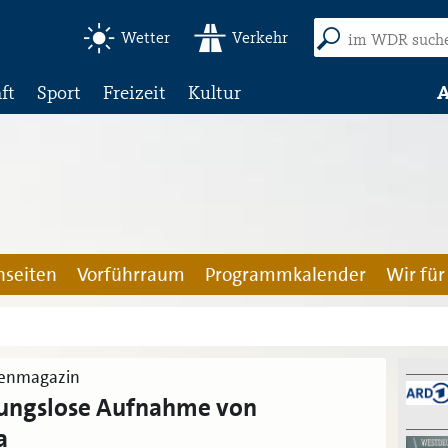
Wetter
Verkehr
ft
Sport
Freizeit
Kultur
A
seiten
Vorführraum
Programmkalender
Wir für
genmagazin
gungslose Aufnahme von
a