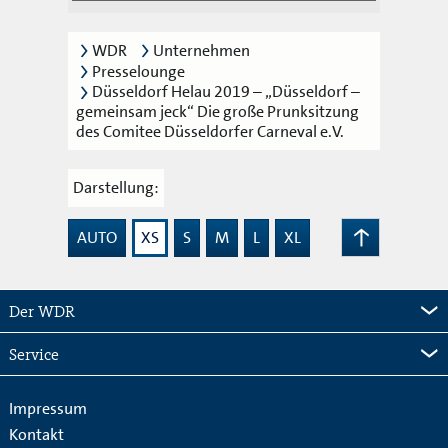
WDR
Unternehmen
Presselounge
Düsseldorf Helau 2019 – „Düsseldorf –
gemeinsam jeck“ Die große Prunksitzung
des Comitee Düsseldorfer Carneval e.V.
Darstellung:
AUTO
XS
S
M
L
XL
Zum
Seitenanfang
Der WDR
Service
Impressum
Kontakt