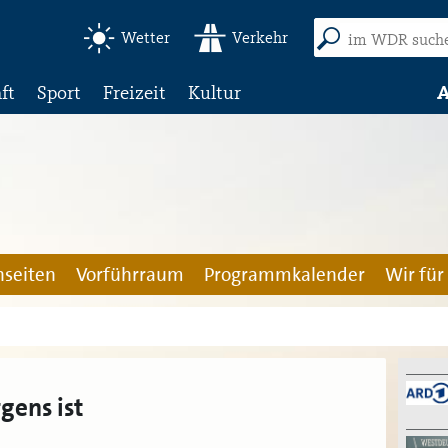
Wetter
Verkehr
ft
Sport
Freizeit
Kultur
A
seiten
Vorführraum
Programmkalender
Wir für
gens ist