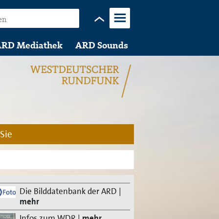
Menü
RD Mediathek
ARD Sounds
 Sie
Die Bilddatenbank der ARD
|
mehr
Infos zum WDR
|
mehr