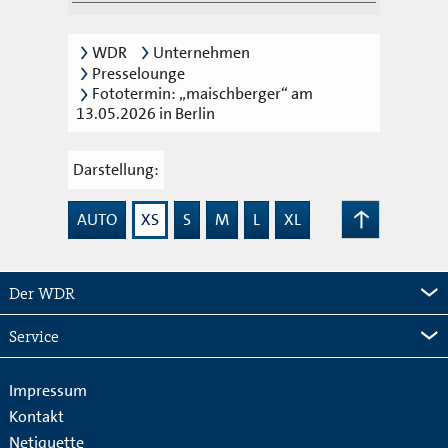
WDR
Unternehmen
Presselounge
Fototermin: „maischberger“ am
13.05.2026 in Berlin
Darstellung:
AUTO
XS
S
M
L
XL
Zum
Seitenanfang
Der WDR
Service
Impressum
Kontakt
Netiquette