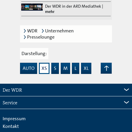
Der WDR in der ARD Mediathek
|
mehr
WDR
Unternehmen
Presselounge
Darstellung:
AUTO
XS
S
M
L
XL
Zum
Seitenanfang
Der WDR
Service
Impressum
Kontakt