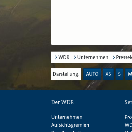
WDR
Unternehmen
Presse
Darstellung:
AUTO
XS
S
Der WDR
Se
Unternehmen
Pr
Aufsichtsgremien
WD