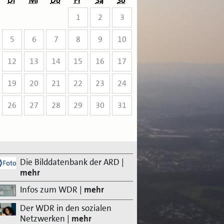
Di
Mi
Do
Fr
Sa
So
1
2
3
5
6
7
8
9
10
12
13
14
15
16
17
19
20
21
22
23
24
26
27
28
29
30
31
Die Bilddatenbank der ARD
|
mehr
Infos zum WDR
|
mehr
Der WDR in den sozialen
Netzwerken
|
mehr