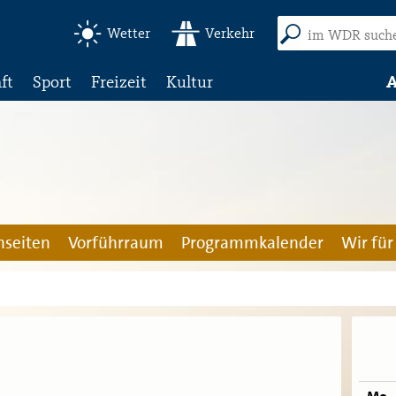
Wetter
Verkehr
ft
Sport
Freizeit
Kultur
A
seiten
Vorführraum
Programmkalender
Wir für