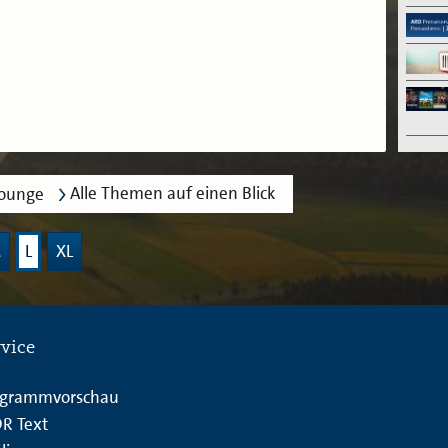
Alle Themen auf einen Blick
lounge
M
L
XL
rvice
ogrammvorschau
R Text